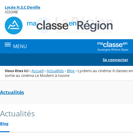
Panneau de gestion des cookies
Lycée H.S.C Deville
Menu de la rubrique
Contenu
ISSOIRE
MENU
Se connecter
Vous êtes ici :
Accueil
›
Actualités
›
Blog
›
Lycéens au cinéma: 6 classes en
sortie au cinéma Le Modern à Issoire
Actualités
Actualités
Blog