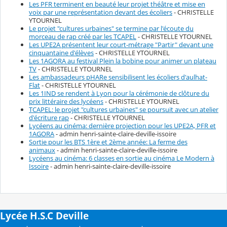
Les PFR terminent en beauté leur projet théâtre et mise en
voix par une représentation devant des écoliers
- CHRISTELLE
YTOURNEL
Le projet "cultures urbaines" se termine par l'écoute du
morceau de rap créé par les TCAPEL
- CHRISTELLE YTOURNEL
Les UPE2A présentent leur court-métrage "Partir" devant une
cinquantaine d'élèves
- CHRISTELLE YTOURNEL
Les 1AGORA au festival Plein la bobine pour animer un plateau
TV
- CHRISTELLE YTOURNEL
Les ambassadeurs pHARe sensibilisent les écoliers d'aulhat-
Flat
- CHRISTELLE YTOURNEL
Les 1IND se rendent à Lyon pour la cérémonie de clôture du
prix littéraire des lycéens
- CHRISTELLE YTOURNEL
TCAPEL: le projet "cultures urbaines" se poursuit avec un atelier
d'écriture rap
- CHRISTELLE YTOURNEL
Lycéens au cinéma: dernière projection pour les UPE2A, PFR et
1AGORA
- admin henri-sainte-claire-deville-issoire
Sortie pour les BTS 1ère et 2ème année: La ferme des
animaux
- admin henri-sainte-claire-deville-issoire
Lycéens au cinéma: 6 classes en sortie au cinéma Le Modern à
Issoire
- admin henri-sainte-claire-deville-issoire
Lycée H.S.C Deville