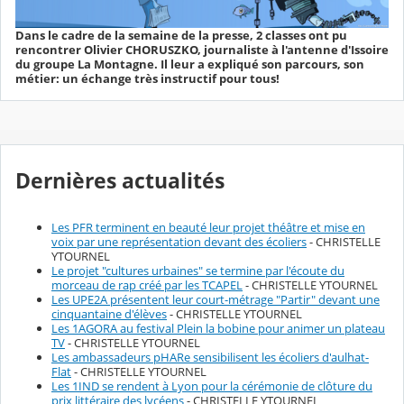
Dans le cadre de la semaine de la presse, 2 classes ont pu
rencontrer Olivier CHORUSZKO, journaliste à l'antenne d'Issoire
du groupe La Montagne. Il leur a expliqué son parcours, son
métier: un échange très instructif pour tous!
Dernières actualités
Les PFR terminent en beauté leur projet théâtre et mise en
voix par une représentation devant des écoliers
- CHRISTELLE
YTOURNEL
Le projet "cultures urbaines" se termine par l'écoute du
morceau de rap créé par les TCAPEL
- CHRISTELLE YTOURNEL
Les UPE2A présentent leur court-métrage "Partir" devant une
cinquantaine d'élèves
- CHRISTELLE YTOURNEL
Les 1AGORA au festival Plein la bobine pour animer un plateau
TV
- CHRISTELLE YTOURNEL
Les ambassadeurs pHARe sensibilisent les écoliers d'aulhat-
Flat
- CHRISTELLE YTOURNEL
Les 1IND se rendent à Lyon pour la cérémonie de clôture du
prix littéraire des lycéens
- CHRISTELLE YTOURNEL