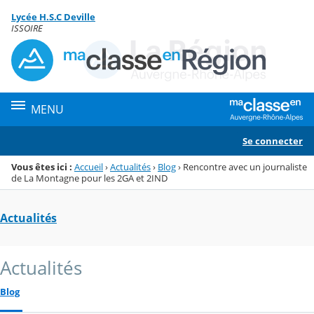
Panneau de gestion des cookies
Lycée H.S.C Deville
Menu de la rubrique
Contenu
ISSOIRE
MENU
Se connecter
Vous êtes ici :
Accueil
›
Actualités
›
Blog
›
Rencontre avec un journaliste
de La Montagne pour les 2GA et 2IND
Actualités
Actualités
Blog