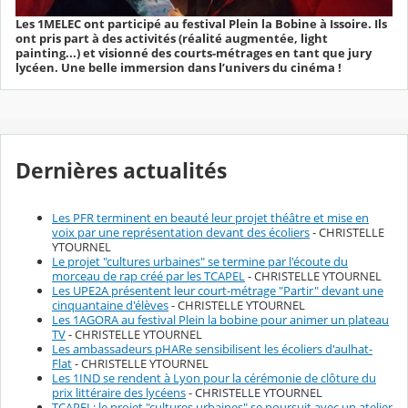
Les 1MELEC ont participé au festival Plein la Bobine à Issoire. Ils
ont pris part à des activités (réalité augmentée, light
painting...) et visionné des courts-métrages en tant que jury
lycéen. Une belle immersion dans l’univers du cinéma !
Dernières actualités
Les PFR terminent en beauté leur projet théâtre et mise en
voix par une représentation devant des écoliers
- CHRISTELLE
YTOURNEL
Le projet "cultures urbaines" se termine par l'écoute du
morceau de rap créé par les TCAPEL
- CHRISTELLE YTOURNEL
Les UPE2A présentent leur court-métrage "Partir" devant une
cinquantaine d'élèves
- CHRISTELLE YTOURNEL
Les 1AGORA au festival Plein la bobine pour animer un plateau
TV
- CHRISTELLE YTOURNEL
Les ambassadeurs pHARe sensibilisent les écoliers d'aulhat-
Flat
- CHRISTELLE YTOURNEL
Les 1IND se rendent à Lyon pour la cérémonie de clôture du
prix littéraire des lycéens
- CHRISTELLE YTOURNEL
TCAPEL: le projet "cultures urbaines" se poursuit avec un atelier