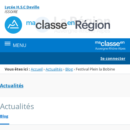
Panneau de gestion des cookies
Lycée H.S.C Deville
Menu de la rubrique
Contenu
ISSOIRE
MENU
Se connecter
Vous êtes ici :
Accueil
›
Actualités
›
Blog
›
Festival Plein la Bobine
Actualités
Actualités
Blog