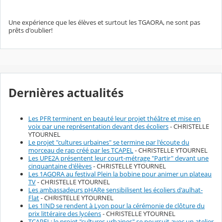
Une expérience que les élèves et surtout les TGAORA, ne sont pas
prêts d'oublier!
Dernières actualités
Les PFR terminent en beauté leur projet théâtre et mise en
voix par une représentation devant des écoliers
- CHRISTELLE
YTOURNEL
Le projet "cultures urbaines" se termine par l'écoute du
morceau de rap créé par les TCAPEL
- CHRISTELLE YTOURNEL
Les UPE2A présentent leur court-métrage "Partir" devant une
cinquantaine d'élèves
- CHRISTELLE YTOURNEL
Les 1AGORA au festival Plein la bobine pour animer un plateau
TV
- CHRISTELLE YTOURNEL
Les ambassadeurs pHARe sensibilisent les écoliers d'aulhat-
Flat
- CHRISTELLE YTOURNEL
Les 1IND se rendent à Lyon pour la cérémonie de clôture du
prix littéraire des lycéens
- CHRISTELLE YTOURNEL
TCAPEL: le projet "cultures urbaines" se poursuit avec un atelier