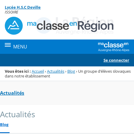
Panneau de gestion des cookies
Lycée H.S.C Deville
Menu de la rubrique
Contenu
ISSOIRE
MENU
Se connecter
Vous êtes ici :
Accueil
›
Actualités
›
Blog
›
Un groupe d'élèves slovaques
dans notre établissement
Actualités
Actualités
Blog