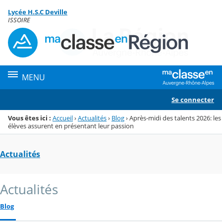
Panneau de gestion des cookies
Lycée H.S.C Deville
Menu de la rubrique
Contenu
ISSOIRE
MENU
Se connecter
Vous êtes ici :
Accueil
›
Actualités
›
Blog
›
Après-midi des talents 2026: les
élèves assurent en présentant leur passion
Actualités
Actualités
Blog