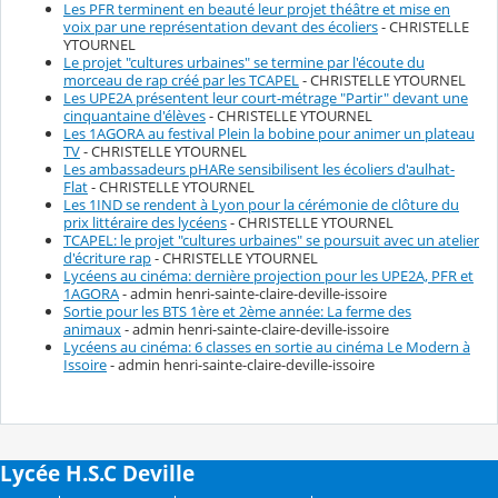
Les PFR terminent en beauté leur projet théâtre et mise en
voix par une représentation devant des écoliers
- CHRISTELLE
YTOURNEL
Le projet "cultures urbaines" se termine par l'écoute du
morceau de rap créé par les TCAPEL
- CHRISTELLE YTOURNEL
Les UPE2A présentent leur court-métrage "Partir" devant une
cinquantaine d'élèves
- CHRISTELLE YTOURNEL
Les 1AGORA au festival Plein la bobine pour animer un plateau
TV
- CHRISTELLE YTOURNEL
Les ambassadeurs pHARe sensibilisent les écoliers d'aulhat-
Flat
- CHRISTELLE YTOURNEL
Les 1IND se rendent à Lyon pour la cérémonie de clôture du
prix littéraire des lycéens
- CHRISTELLE YTOURNEL
TCAPEL: le projet "cultures urbaines" se poursuit avec un atelier
d'écriture rap
- CHRISTELLE YTOURNEL
Lycéens au cinéma: dernière projection pour les UPE2A, PFR et
1AGORA
- admin henri-sainte-claire-deville-issoire
Sortie pour les BTS 1ère et 2ème année: La ferme des
animaux
- admin henri-sainte-claire-deville-issoire
Lycéens au cinéma: 6 classes en sortie au cinéma Le Modern à
Issoire
- admin henri-sainte-claire-deville-issoire
Lycée H.S.C Deville