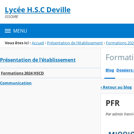
Panneau de gestion des cookies
Lycée H.S.C Deville
Menu de la rubrique
Contenu
ISSOIRE
MENU
Vous êtes ici :
Accueil
›
Présentation de l'établissement
›
Formations 20
Format
Présentation de l'établissement
Blog
Dossiers
Formations 2024 HSCD
Communication
‹
Retour au blog
PFR
Par admin henri-