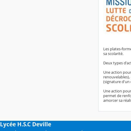
Les plates-form
sa scolarité.
Deux types d'act
Une action pour
renouvelables), 
(signature d'un
Une action pour 
permet de renfor
amorcer sa réali
Lycée H.S.C Deville