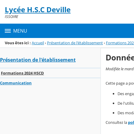
Panneau de gestion des cookies
Lycée H.S.C Deville
Menu de la rubrique
Contenu
ISSOIRE
MENU
Vous êtes ici :
Accueil
›
Présentation de l'établissement
›
Formations 20
Donnée
Présentation de l'établissement
Modifiée le mard
Formations 2024 HSCD
Communication
Cette page a pou
Des enga
De l'util
Des modal
Consultez la
po