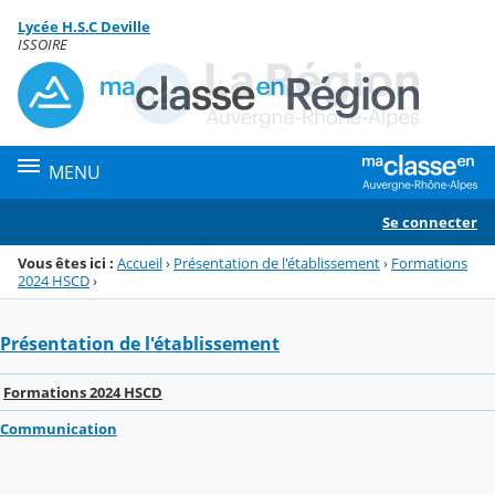
Panneau de gestion des cookies
Lycée H.S.C Deville
Menu de la rubrique
Contenu
ISSOIRE
MENU
Se connecter
Vous êtes ici :
Accueil
›
Présentation de l'établissement
›
Formations
2024 HSCD
›
Présentation de l'établissement
Formations 2024 HSCD
Communication